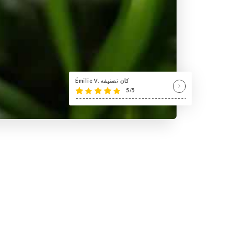
Émilie V. كان تصنيفه
5/5
لمحة عنا