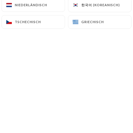
한국어 (KOREANISCH)
한국어 (KOREANISCH)
NIEDERLÄNDISCH
NIEDERLÄNDISCH
TSCHECHISCH
TSCHECHISCH
GRIECHISCH
GRIECHISCH
Bienvenue au The Jungle Restaurant
Lyon, un lieu unique où le brunch
devient une véritable aventure
gourmande.
Inspirés par la nature luxuriante, nous
vous accueillons dans un décor
immersif mêlant ambiance tropicale et
convivialité.
Notre carte fait la part belle aux
produits frais, aux saveurs exotiques et
aux classiques du brunch revisités avec
créativité.