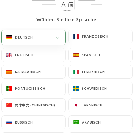
Wählen Sie Ihre Sprache:
Wählen Sie Ihre Sprache:
FRANZÖSISCH
FRANZÖSISCH
DEUTSCH
DEUTSCH
ENGLISCH
ENGLISCH
SPANISCH
SPANISCH
148 BEWERTUNG
KATALANISCH
KATALANISCH
ITALIENISCH
ITALIENISCH
RESTAURANT BRUNCH
95 Rue De Gerland
PORTUGIESISCH
PORTUGIESISCH
SCHWEDISCH
SCHWEDISCH
69007 Lyon France
简体中文 (CHINESISCH)
简体中文 (CHINESISCH)
JAPANISCH
JAPANISCH
RUSSISCH
RUSSISCH
ARABISCH
ARABISCH
Über uns