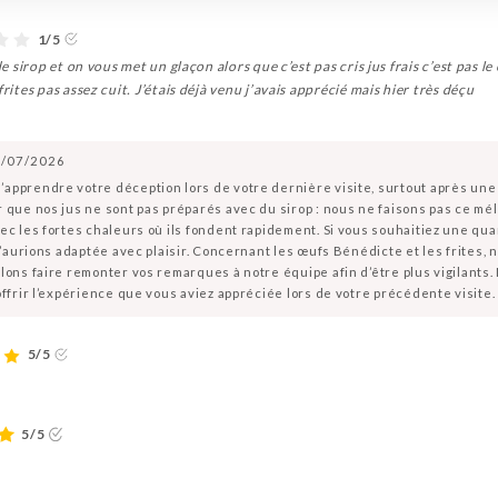
1/5
de sirop et on vous met un glaçon alors que c’est pas cris jus frais c’est pas l
rites pas assez cuit. J’étais déjà venu j’avais apprécié mais hier très déçu
/07/2026
apprendre votre déception lors de votre dernière visite, surtout après un
 que nos jus ne sont pas préparés avec du sirop : nous ne faisons pas ce mél
c les fortes chaleurs où ils fondent rapidement. Si vous souhaitiez une quant
l’aurions adaptée avec plaisir. Concernant les œufs Bénédicte et les frites, n
lons faire remonter vos remarques à notre équipe afin d’être plus vigilants.
offrir l’expérience que vous aviez appréciée lors de votre précédente visite.
5/5
5/5