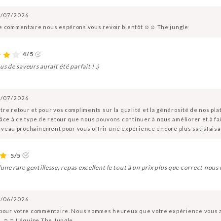
/07/2026
e commentaire nous espérons vous revoir bientôt ☺️☺️ The jungle
4/5
s de saveurs aurait été parfait ! :)
/07/2026
re retour et pour vos compliments sur la qualité et la générosité de nos pl
âce à ce type de retour que nous pouvons continuer à nous améliorer et à fa
nouveau prochainement pour vous offrir une expérience encore plus satisfaisan
5/5
une rare gentillesse, repas excellent le tout à un prix plus que correct nous 
/06/2026
 pour votre commentaire. Nous sommes heureux que votre expérience vous ait
. ☺️☺️ L’équipe The Jungle