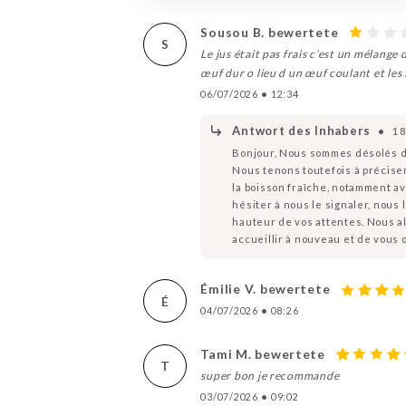
Sousou B. bewertete
S
Le jus était pas frais c’est un mélange 
œuf dur o lieu d un œuf coulant et les f
06/07/2026
•
12:34
Antwort des Inhabers
•
18
Bonjour, Nous sommes désolés d’
Nous tenons toutefois à préciser
la boisson fraîche, notamment ave
hésiter à nous le signaler, nous 
hauteur de vos attentes. Nous al
accueillir à nouveau et de vous 
Émilie V. bewertete
É
04/07/2026
•
08:26
Tami M. bewertete
T
super bon je recommande
03/07/2026
•
09:02