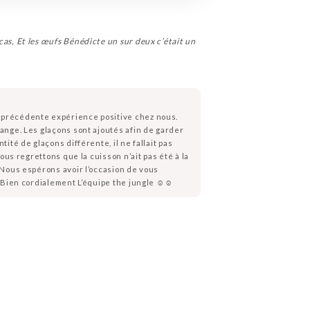
e cas, Et les œufs Bénédicte un sur deux c’était un
e précédente expérience positive chez nous.
ange. Les glaçons sont ajoutés afin de garder
ité de glaçons différente, il ne fallait pas
ous regrettons que la cuisson n’ait pas été à la
 Nous espérons avoir l’occasion de vous
 Bien cordialement L’équipe the jungle ☺️☺️