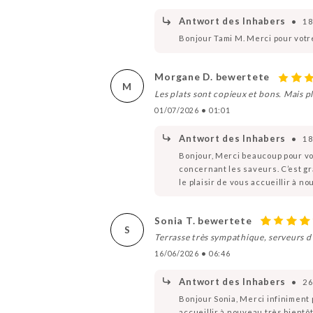
Antwort des Inhabers
•
18
Bonjour Tami M. Merci pour votr
Morgane D. bewertete
M
Les plats sont copieux et bons. Mais plu
01/07/2026
•
01:01
Antwort des Inhabers
•
18
Bonjour, Merci beaucoup pour vot
concernant les saveurs. C’est gr
le plaisir de vous accueillir à 
Sonia T. bewertete
S
Terrasse très sympathique, serveurs d’
16/06/2026
•
06:46
Antwort des Inhabers
•
26
Bonjour Sonia, Merci infiniment
accueillir à nouveau très bientôt