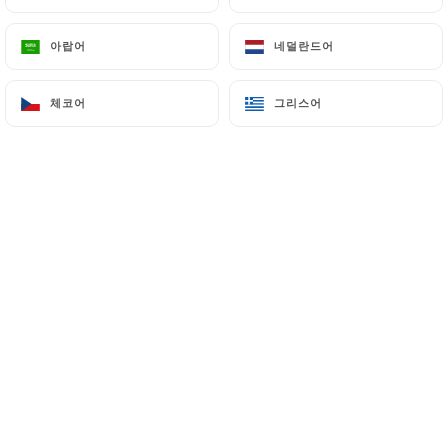
오너 답변
18/07/2026
아랍어
아랍어
네덜란드어
네덜란드어
Bonjour Tami M. Merci pour votre
commentaire nous espérons vous
체코어
체코어
그리스어
그리스어
revoir bientôt ☺️☺️ The jungle
Morgane D. 평가
M
4/5
Les plats sont copieux et bons. Mais plus
de saveurs aurait été parfait ! :)
01/07/2026
•
01:01
오너 답변
18/07/2026
Bonjour, Merci beaucoup pour votre
retour et pour vos compliments sur la