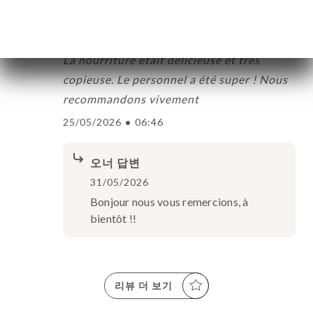
Sandra L. 평가
S
5/5
La nourriture était délicieuse et très
copieuse. Le personnel a été super ! Nous
recommandons vivement
25/05/2026
•
06:46
오너 답변
31/05/2026
Bonjour nous vous remercions, à
bientôt !!
리뷰 더 보기