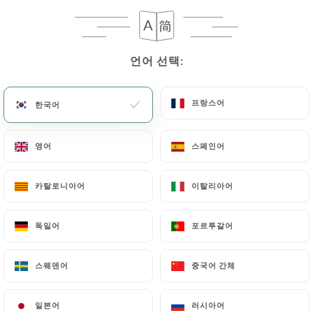
d’être plus vigilants. Nous espérons
avoir l’occasion de vous accueillir à
nouveau et de vous offrir l’expérience
que vous aviez appréciée lors de votre
언어 선택:
언어 선택:
précédente visite. Bien cordialement
L’équipe the jungle ☺️☺️
프랑스어
프랑스어
한국어
한국어
Émilie V. 평가
É
영어
영어
스페인어
스페인어
5/5
04/07/2026
•
08:26
카탈로니아어
카탈로니아어
이탈리아어
이탈리아어
Tami M. 평가
T
독일어
독일어
포르투갈어
포르투갈어
5/5
super bon je recommande
스웨덴어
스웨덴어
중국어 간체
중국어 간체
03/07/2026
•
09:02
일본어
일본어
러시아어
러시아어