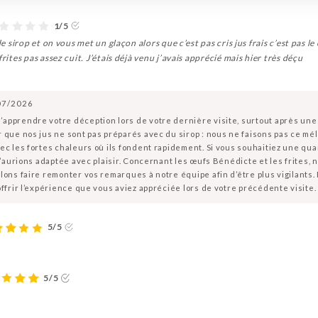
1/5
de sirop et on vous met un glaçon alors que c’est pas cris jus frais c’est pas l
rites pas assez cuit. J’étais déjà venu j’avais apprécié mais hier très déçu
07/2026
apprendre votre déception lors de votre dernière visite, surtout après un
 que nos jus ne sont pas préparés avec du sirop : nous ne faisons pas ce mél
c les fortes chaleurs où ils fondent rapidement. Si vous souhaitiez une quant
l’aurions adaptée avec plaisir. Concernant les œufs Bénédicte et les frites, n
lons faire remonter vos remarques à notre équipe afin d’être plus vigilants.
offrir l’expérience que vous aviez appréciée lors de votre précédente visite.
5/5
5/5