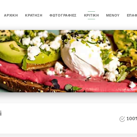
ΑΡΧΙΚΉ
ΚΡΆΤΗΣΗ
ΦΩΤΟΓΡΑΦΊΕΣ
ΚΡΙΤΙΚΉ
ΜΕΝΟΎ
ΕΠΑ
i
100%