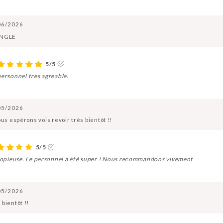
06/2026
UNGLE
5/5
personnel tres agreable.
05/2026
us espérons vois revoir très bientôt !!
5/5
s copieuse. Le personnel a été super ! Nous recommandons vivement
05/2026
bientôt !!