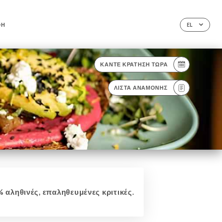
ΦΉ
EL
ΚΆΝΤΕ ΚΡΆΤΗΣΗ ΤΏΡΑ
ΛΊΣΤΑ ΑΝΑΜΟΝΉΣ
 αληθινές, επαληθευμένες κριτικές.