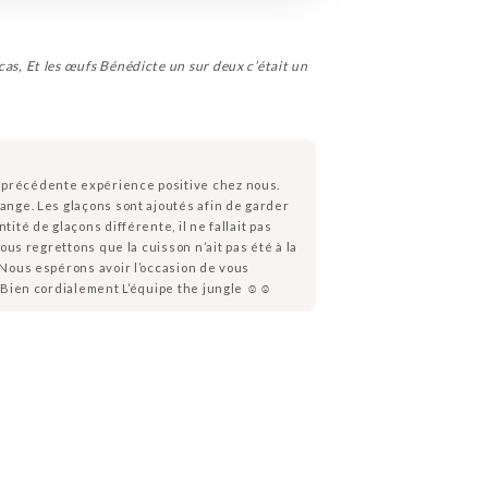
e cas, Et les œufs Bénédicte un sur deux c’était un
e précédente expérience positive chez nous.
ange. Les glaçons sont ajoutés afin de garder
ité de glaçons différente, il ne fallait pas
ous regrettons que la cuisson n’ait pas été à la
 Nous espérons avoir l’occasion de vous
 Bien cordialement L’équipe the jungle ☺️☺️