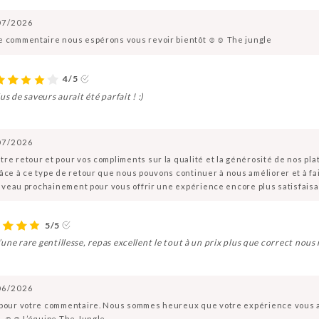
07/2026
e commentaire nous espérons vous revoir bientôt ☺️☺️ The jungle
4/5
s de saveurs aurait été parfait ! :)
07/2026
re retour et pour vos compliments sur la qualité et la générosité de nos pl
âce à ce type de retour que nous pouvons continuer à nous améliorer et à fa
nouveau prochainement pour vous offrir une expérience encore plus satisfaisan
5/5
une rare gentillesse, repas excellent le tout à un prix plus que correct nous 
06/2026
 pour votre commentaire. Nous sommes heureux que votre expérience vous ait
. ☺️☺️ L’équipe The Jungle