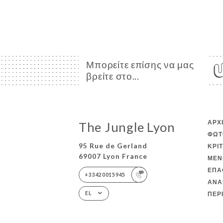
Μπορείτε επίσης να μας
βρείτε στο...
ΑΡΧ
The Jungle Lyon
ΦΩΤ
95 Rue de Gerland
ΚΡΙ
69007 Lyon France
ΜΕΝ
ΕΠΑ
+33420015945
ΑΝΑ
ΠΕΡ
EL