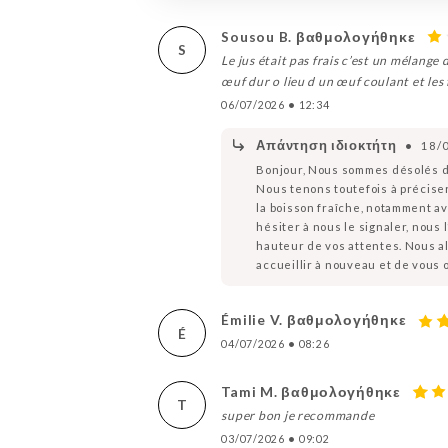
Sousou B. βαθμολογήθηκε
S
Le jus était pas frais c’est un mélange 
œuf dur o lieu d un œuf coulant et les f
06/07/2026
•
12:34
Απάντηση ιδιοκτήτη
•
18/
Bonjour, Nous sommes désolés d’
Nous tenons toutefois à préciser
la boisson fraîche, notamment ave
hésiter à nous le signaler, nous 
hauteur de vos attentes. Nous al
accueillir à nouveau et de vous 
Émilie V. βαθμολογήθηκε
É
04/07/2026
•
08:26
Tami M. βαθμολογήθηκε
T
super bon je recommande
03/07/2026
•
09:02