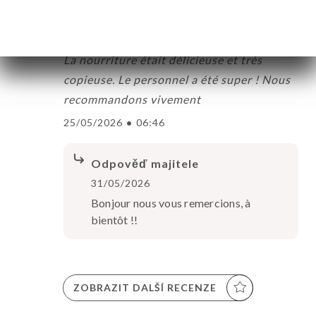
Hodnotil uživatel Sandra L.
S
5/5
La nourriture était délicieuse et très
copieuse. Le personnel a été super ! Nous
recommandons vivement
25/05/2026
•
06:46
Odpověď majitele
31/05/2026
Bonjour nous vous remercions, à
bientôt !!
ZOBRAZIT DALŠÍ RECENZE