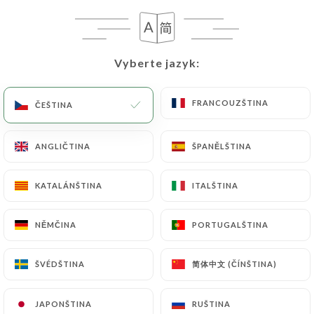
d’être plus vigilants. Nous espérons
avoir l’occasion de vous accueillir à
nouveau et de vous offrir l’expérience
que vous aviez appréciée lors de votre
Vyberte jazyk:
Vyberte jazyk:
précédente visite. Bien cordialement
L’équipe the jungle ☺️☺️
FRANCOUZŠTINA
FRANCOUZŠTINA
ČEŠTINA
ČEŠTINA
Hodnotil uživatel Émilie V.
É
ANGLIČTINA
ANGLIČTINA
ŠPANĚLŠTINA
ŠPANĚLŠTINA
5/5
04/07/2026
•
08:26
KATALÁNŠTINA
KATALÁNŠTINA
ITALŠTINA
ITALŠTINA
Hodnotil uživatel Tami M.
T
NĚMČINA
NĚMČINA
PORTUGALŠTINA
PORTUGALŠTINA
5/5
super bon je recommande
简体中文 (ČÍNŠTINA)
简体中文 (ČÍNŠTINA)
ŠVÉDŠTINA
ŠVÉDŠTINA
03/07/2026
•
09:02
JAPONŠTINA
JAPONŠTINA
RUŠTINA
RUŠTINA