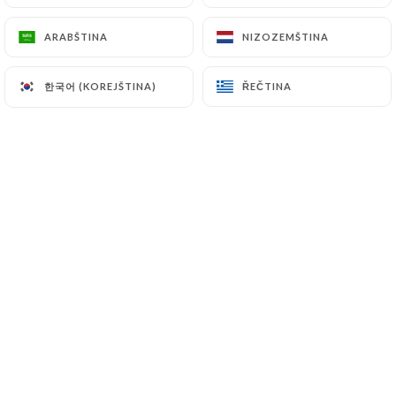
Odpověď majitele
18/07/2026
ARABŠTINA
ARABŠTINA
NIZOZEMŠTINA
NIZOZEMŠTINA
Bonjour Tami M. Merci pour votre
commentaire nous espérons vous
한국어 (KOREJŠTINA)
한국어 (KOREJŠTINA)
ŘEČTINA
ŘEČTINA
revoir bientôt ☺️☺️ The jungle
Hodnotil uživatel Morgane D.
M
4/5
Les plats sont copieux et bons. Mais plus
de saveurs aurait été parfait ! :)
01/07/2026
•
01:01
Odpověď majitele
18/07/2026
Bonjour, Merci beaucoup pour votre
retour et pour vos compliments sur la