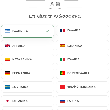
Επιλέξτε τη γλώσσα σας:
Επιλέξτε τη γλώσσα σας:
ΓΑΛΛΙΚΆ
ΓΑΛΛΙΚΆ
ΕΛΛΗΝΙΚΆ
ΕΛΛΗΝΙΚΆ
ΑΓΓΛΙΚΆ
ΑΓΓΛΙΚΆ
ΙΣΠΑΝΙΚΆ
ΙΣΠΑΝΙΚΆ
148 ΑΞΙΟΛΌΓΗΣΗ
ΚΑΤΑΛΑΝΙΚΆ
ΚΑΤΑΛΑΝΙΚΆ
ΙΤΑΛΙΚΆ
ΙΤΑΛΙΚΆ
RESTAURANT BRUNCH
95 Rue De Gerland
ΓΕΡΜΑΝΙΚΆ
ΓΕΡΜΑΝΙΚΆ
ΠΟΡΤΟΓΑΛΙΚΆ
ΠΟΡΤΟΓΑΛΙΚΆ
69007 Lyon France
简体中文 (ΚΙΝΈΖΙΚΑ)
简体中文 (ΚΙΝΈΖΙΚΑ)
ΣΟΥΗΔΙΚΆ
ΣΟΥΗΔΙΚΆ
ΙΑΠΩΝΙΚΆ
ΙΑΠΩΝΙΚΆ
ΡΩΣΙΚΆ
ΡΩΣΙΚΆ
Ποιοι είμαστε;