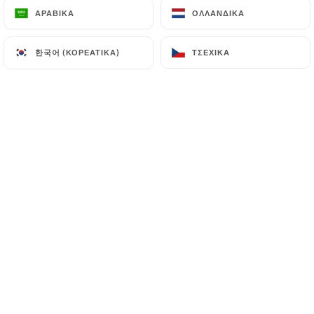
ΑΡΑΒΙΚΆ
ΑΡΑΒΙΚΆ
ΟΛΛΑΝΔΙΚΆ
ΟΛΛΑΝΔΙΚΆ
한국어 (ΚΟΡΕΆΤΙΚΑ)
한국어 (ΚΟΡΕΆΤΙΚΑ)
ΤΣΈΧΙΚΑ
ΤΣΈΧΙΚΑ
Bienvenue au The Jungle Restaurant
Lyon, un lieu unique où le brunch
devient une véritable aventure
gourmande.
Inspirés par la nature luxuriante, nous
vous accueillons dans un décor
immersif mêlant ambiance tropicale et
convivialité.
Notre carte fait la part belle aux
produits frais, aux saveurs exotiques et
aux classiques du brunch revisités avec
créativité.