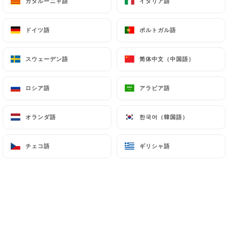
カタルーニャ語
カタルーニャ語
イタリア語
イタリア語
新鮮なフルーツのファランドール
ドイツ語
ドイツ語
ポルトガル語
ポルトガル語
旬のフルーツサラダ、メープルシロップ
9.00€
スウェーデン語
スウェーデン語
简体中文（中国語）
简体中文（中国語）
֎֎֎֎֎֎֎֎֎֎֎֎֎֎֎֎֎֎֎֎֎֎֎֎֎֎֎֎֎֎
ロシア語
ロシア語
アラビア語
アラビア語
特典
オランダ語
オランダ語
한국어（韓国語）
한국어（韓国語）
メープルシロップまたはハチミツ
1.50€
チェコ語
チェコ語
ギリシャ語
ギリシャ語
塩バターキャラメル
2.00€
チョコレートクーリ
1.50€