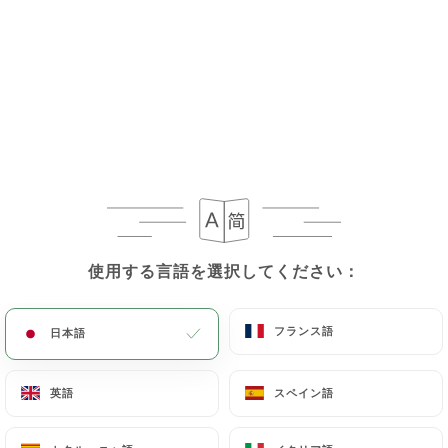
ミニフレンチトースト - 2種類のレシピからお選び
いただけます
1- ミニフレンチトーストブリオッシュ、ローストバ
ナナ、バニラマスカルポーネホイップクリーム、チ
ョコレートチップ、トーストアーモンド、チョコレ
ート 2- ミニフレンチトーストブリオッシュ、バニ
ラマスカルポーネホイップクリーム、フレッシュラ
ズベリー、スペキュロスクランブル、塩バターキャ
ラメル
12.00€
使用する言語を選択してください：
使用する言語を選択してください：
グラノーラボウル
フランス語
フランス語
日本語
日本語
赤いフルーツを練り込んだ白チーズ、シェフ特製の
ローストグラノーラ、新鮮な季節のフルーツ、メー
英語
英語
スペイン語
スペイン語
プルシロップ
10.00€