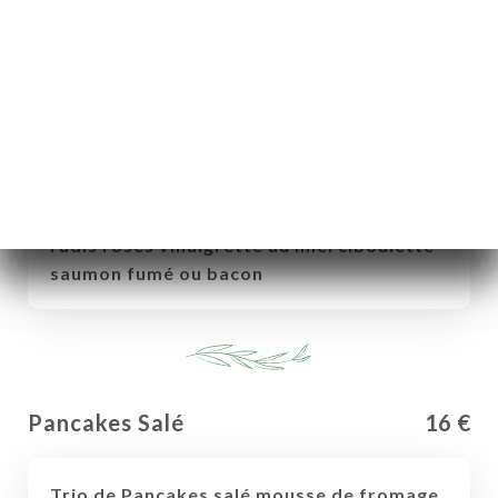
Pancakes Salé
16 €
Trio de Pancakes salé mousse de fromage
frais au miel et noix, avocat pickles de
radis rosés vinaigrette au miel ciboulette
saumon fumé ou bacon
Pancakes Salé
16 €
Trio de Pancakes salé mousse de fromage