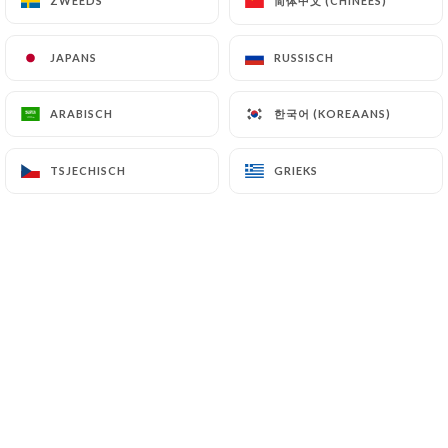
简体中文 (CHINEES)
简体中文 (CHINEES)
ZWEEDS
ZWEEDS
Extra's
JAPANS
JAPANS
RUSSISCH
RUSSISCH
Ahornsiroop of honing
1.50€
한국어 (KOREAANS)
한국어 (KOREAANS)
ARABISCH
ARABISCH
Gezouten boterkaramel
TSJECHISCH
TSJECHISCH
GRIEKS
GRIEKS
2.00€
Chocoladecoulis
1.50€
Rode vruchtencoulis
1.50€