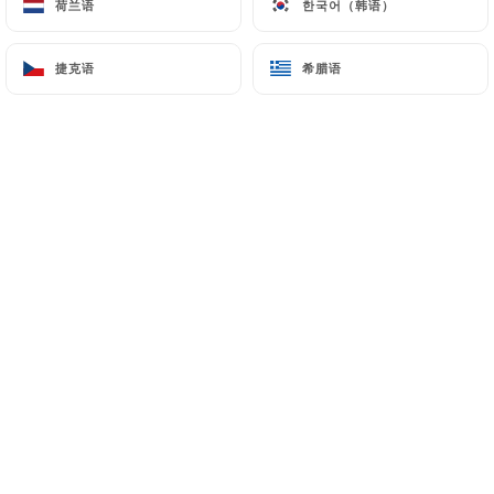
荷兰语
荷兰语
한국어（韩语）
한국어（韩语）
1.50€
红色水果果酱
捷克语
捷克语
希腊语
希腊语
1.50€
咖啡馆：咖啡：
表达
2.00€
双份浓缩咖啡
3.00€
美国人