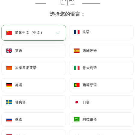
选择您的语言：
选择您的语言：
新鲜水果法朗多
新鲜水果沙拉，枫糖浆
法语
法语
简体中文（中文）
简体中文（中文）
9.00€
֎֎֎֎֎֎֎֎֎֎֎֎֎֎֎֎֎֎֎֎֎֎֎֎֎֎֎֎֎֎
英语
英语
西班牙语
西班牙语
附加功能
加泰罗尼亚语
加泰罗尼亚语
意大利语
意大利语
枫糖浆或蜂蜜
德语
德语
葡萄牙语
葡萄牙语
1.50€
瑞典语
瑞典语
日语
日语
咸黄油焦糖
2.00€
俄语
俄语
阿拉伯语
阿拉伯语
巧克力酱